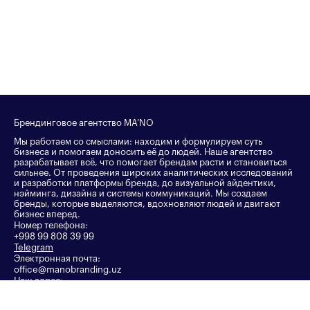
Брендинговое агентство MA’NO
Мы работаем со смыслами: находим и формулируем суть
бизнеса и помогаем доносить её до людей. Наше агентство
разрабатывает всё, что помогает брендам расти и становиться
сильнее. От проведения широких аналитических исследований
и разработки платформы бренда, до визуальной айдентики,
нэйминга, дизайна и системы коммуникаций. Мы создаем
бренды, которые выделяются, вдохновляют людей и двигают
бизнес вперед.
Номер телефона:
+998 99 808 39 99
Telegram
Электронная почта:
office@manobranding.uz
Наш адрес:
Ташкент, улица Тараса Шевченко, 21
Яндекс карта