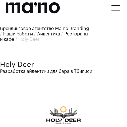
Брендинговое агентство Ma'no Branding
/
Наши работы
/
Айдентика
/
Рестораны
и кафе
/
Holy Deer
Holy Deer
Разработка айдентики для бара в Тбилиси