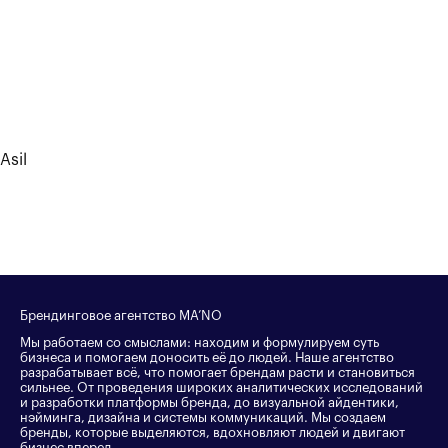
Asil
Брендинговое агентство MA’NO
Мы работаем со смыслами: находим и формулируем суть
бизнеса и помогаем доносить её до людей. Наше агентство
разрабатывает всё, что помогает брендам расти и становиться
сильнее. От проведения широких аналитических исследований
и разработки платформы бренда, до визуальной айдентики,
нэйминга, дизайна и системы коммуникаций. Мы создаем
бренды, которые выделяются, вдохновляют людей и двигают
бизнес вперед.